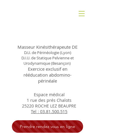
Emilie GAUTHIER
Masseur Kinésithérapeute DE
D.U. de Périnéologie (Lyon)
D.I.U. de Statique Pelvienne et
Urodynamique (Besançon)
Exercice exclusif en
rééducation abdomino-
périnéale
Espace médical
1 rue des prés Chalots
25220 ROCHE LEZ BEAUPRE
Tel : 03.81.500.515
Prendre rendez vous en ligne