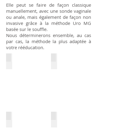
Elle peut se faire de façon classique
manuellement, avec une sonde vaginale
ou anale, mais également de façon non
invasive grâce à la méthode Uro MG
basée sur le souffle.
Nous déterminerons ensemble, au cas
par cas, la méthode la plus adaptée à
votre rééducation.
Incontinence urinaire
Prostatectomie
Incontinence
Prostetectomie
urinaire
Descente d'organes
Femme enceinte
Descentes
Femme
d'organes
encreinte